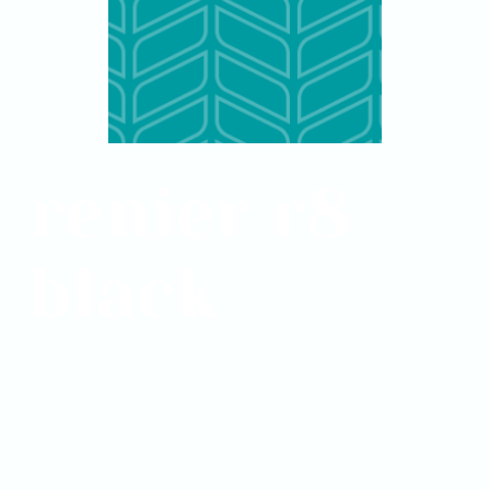
renier r8
black