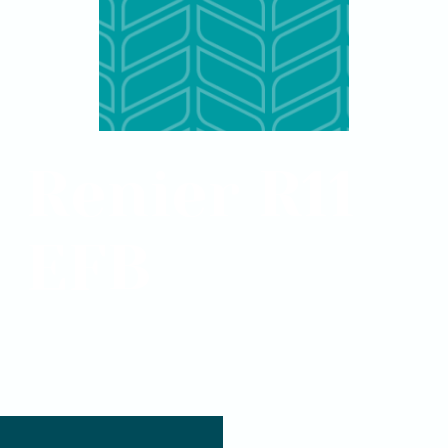
Renier R11
EFB