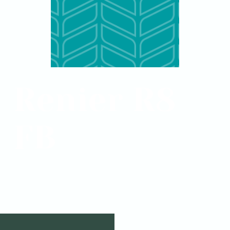
Renier R8
FB