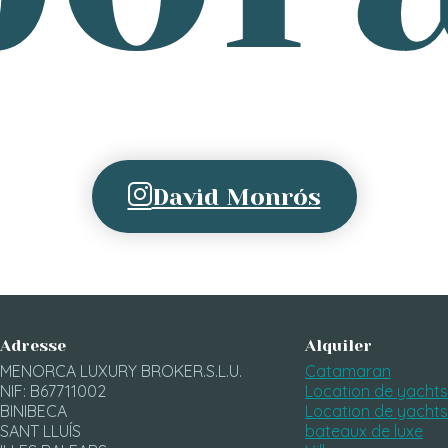
David Monrós
Adresse
Alquiler
MENORCA LUXURY BROKER.S.L.U.
Catamaran
NIF: B67711002
Location de yachts
BINIBECA
Location de yachts
SANT LLUÍS
bateaux de luxe