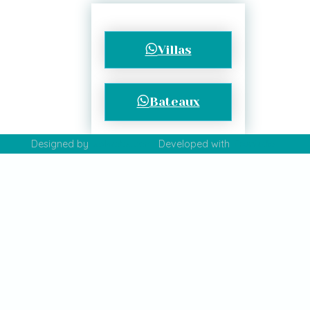
Villas
Bateaux
Designed by
salwebs.com
Developed with
fronta.io