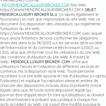
+34674802485 Courriel
:
INFO@MENORCALUXURYBROKER.COM
Site Web :
https://WWW.MENORCALUXURYBROKER.COM
1. OBJET
MENORCA LUXURY BROKER.SL.U
(ci-après également le
fournisseur) en tant que responsable du site Web, met ce
document à la disposition des utilisateurs, qui réglemente
l'utilisation du site Web
https://WWW.MENORCALUXURYBROKER.COM, avec lequel
nous avons l'intention de nous conformer les obligations
énoncées dans la loi 34/2002 sur les services de la société
de l'information et du commerce électronique (LSSICE ou
LSSI), ainsi que d'informer tous les utilisateurs du site Web
des conditions d'utilisation du site Web. À travers le
Web,
MENORCA LUXURY BROKER .COM
offre aux
utilisateurs l'accès et l'utilisation de différents services et
contenus mis à disposition via le Web. Toute personne
accédant à ce site Web assume le rôle d'utilisateur (ci-après
l'utilisateur) et implique l'acceptation pleine et entière de
chacune des dispositions incluses dans la présente notice
légale, ainsi que de toute autre disposition légale qui
pourrait être d'application. En tant qu'utilisateurs, ils doivent
lire attentivement le présent avis juridique à chaque fois
qu'ils accèdent au Web, car il peut être modifié puisque le