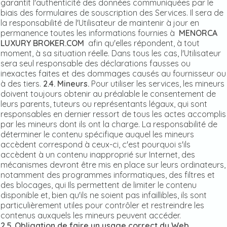
garantit l'authenticité des données communiquées par le
biais des formulaires de souscription des Services. Il sera de
la responsabilité de l'Utilisateur de maintenir à jour en
permanence toutes les informations fournies à
MENORCA
LUXURY BROKER.COM
afin qu'elles répondent, à tout
moment, à sa situation réelle. Dans tous les cas, l'Utilisateur
sera seul responsable des déclarations fausses ou
inexactes faites et des dommages causés au fournisseur ou
à des tiers.
2.4. Mineurs.
Pour utiliser les services, les mineurs
doivent toujours obtenir au préalable le consentement de
leurs parents, tuteurs ou représentants légaux, qui sont
responsables en dernier ressort de tous les actes accomplis
par les mineurs dont ils ont la charge. La responsabilité de
déterminer le contenu spécifique auquel les mineurs
accèdent correspond à ceux-ci, c'est pourquoi s'ils
accèdent à un contenu inapproprié sur Internet, des
mécanismes devront être mis en place sur leurs ordinateurs,
notamment des programmes informatiques, des filtres et
des blocages, qui Ils permettent de limiter le contenu
disponible et, bien qu'ils ne soient pas infaillibles, ils sont
particulièrement utiles pour contrôler et restreindre les
contenus auxquels les mineurs peuvent accéder.
2.5. Obligation de faire un usage correct du Web.