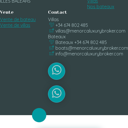
ILLES BALEARS
Villas
Nos bateaux
Vente
Contact
Vente de bateau
Villas
Vente de villas
+34 674 802 485
villas@menorcaluxurybroker.com
Bateaux
Bateaux +34 674 802 485
boats@menorcaluxurybroker.com
info@menorcaluxurybroker.com