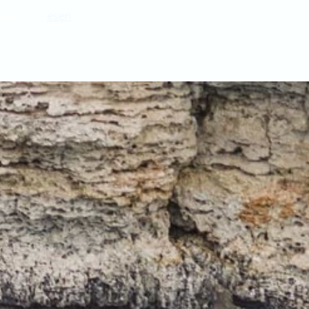
estion
es
en