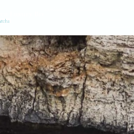
Home
Villas
Bateaux
Vente
G
Villas
Bateaux