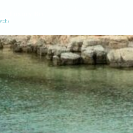
Home
Villas
Bateaux
Vente
G
Villas
Bateaux