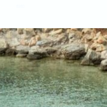
estion
es
en