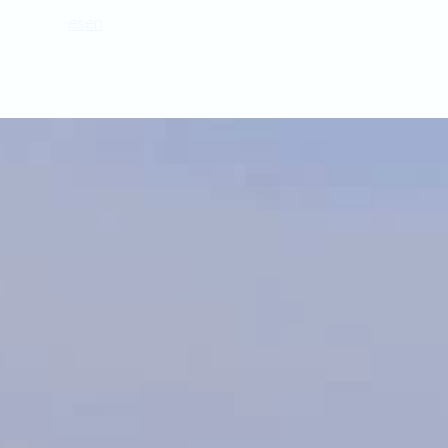
estion
es
en