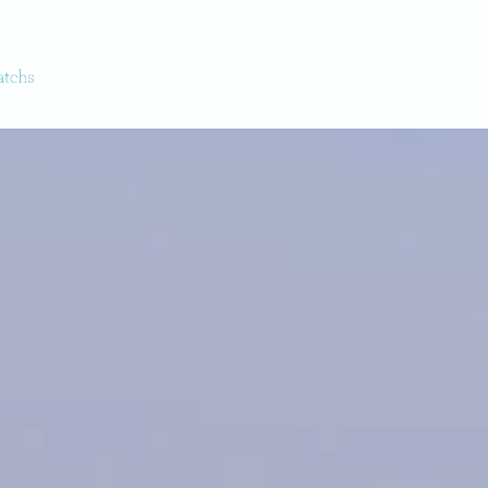
Home
Villas
Bateaux
Vente
G
Villas
Bateaux