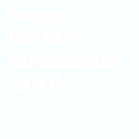
Sasga
Yachts
Menorquín
55 FB