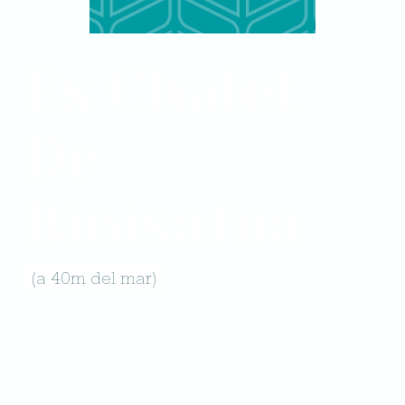
Es Chalet
De
Binisafua
(a 40m del mar)