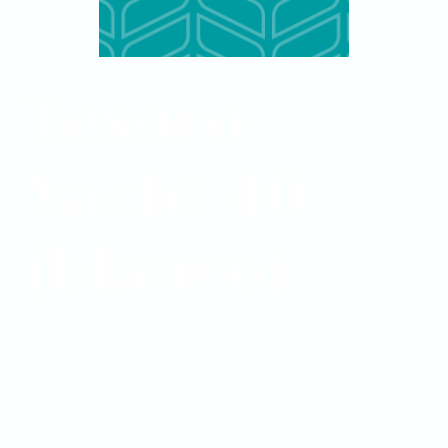
Tesoro
Yacht 40
(blanco)