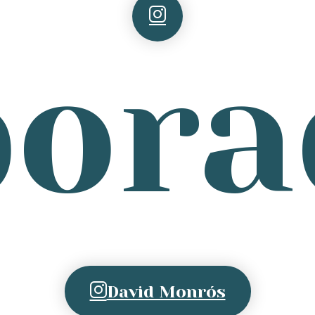
bora
David Monrós