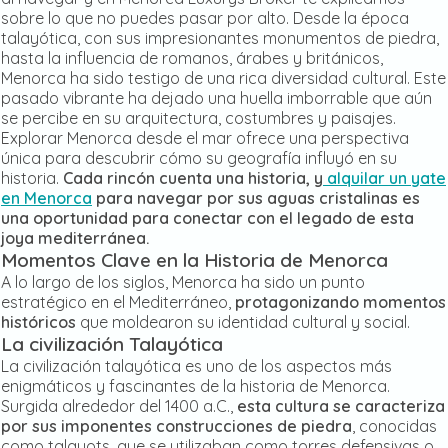
sobre lo que no puedes pasar por alto. Desde la época
talayótica, con sus impresionantes monumentos de piedra,
hasta la influencia de romanos, árabes y británicos,
Menorca ha sido testigo de una rica diversidad cultural. Este
pasado vibrante ha dejado una huella imborrable que aún
se percibe en su arquitectura, costumbres y paisajes.
Explorar Menorca desde el mar ofrece una perspectiva
única para descubrir cómo su geografía influyó en su
historia.
Cada rincón cuenta una historia, y
alquilar un yate
en Menorca
para navegar por sus aguas cristalinas es
una oportunidad para conectar con el legado de esta
joya mediterránea.
Momentos Clave en la Historia de Menorca
A lo largo de los siglos, Menorca ha sido un punto
estratégico en el Mediterráneo,
protagonizando momentos
históricos
que moldearon su identidad cultural y social.
La civilización Talayótica
La civilización talayótica es uno de los aspectos más
enigmáticos y fascinantes de la historia de Menorca.
Surgida alrededor del 1400 a.C.,
esta cultura se caracteriza
por sus imponentes construcciones de piedra
, conocidas
como talayots, que se utilizaban como torres defensivas o