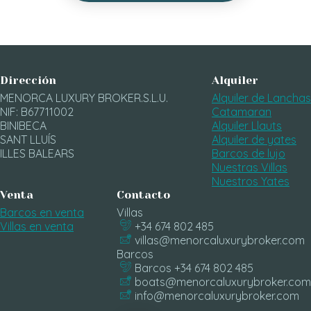
Dirección
Alquiler
MENORCA LUXURY BROKER.S.L.U.
Alquiler de Lanchas
NIF: B67711002
Catamaran
BINIBECA
Alquiler Llauts
SANT LLUÍS
Alquiler de yates
ILLES BALEARS
Barcos de lujo
Nuestras Villas
Nuestros Yates
Venta
Contacto
Barcos en venta
Villas
Villas en venta
+34 674 802 485
villas@menorcaluxurybroker.com
Barcos
Barcos +34 674 802 485
boats@menorcaluxurybroker.com
info@menorcaluxurybroker.com