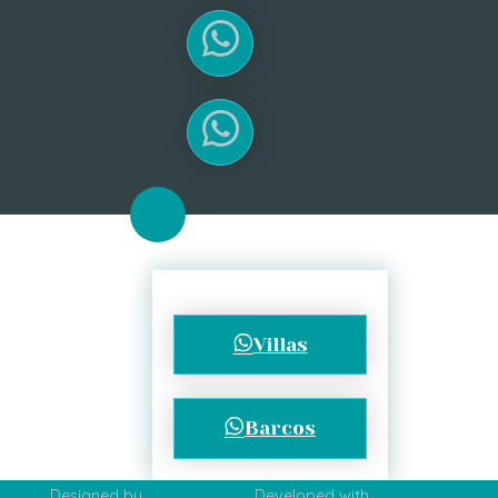
Villas
Barcos
Designed by
salwebs.com
Developed with
fronta.io