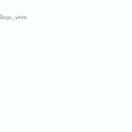
Home
Villas
Barcos
Venta
Gestión
en
Villas
Barcos