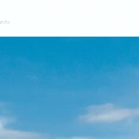
Home
Villas
Bateaux
Vente
G
Villas
Bateaux