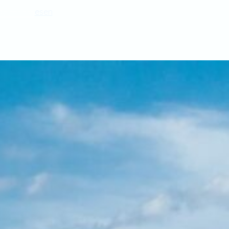
estion
es
en