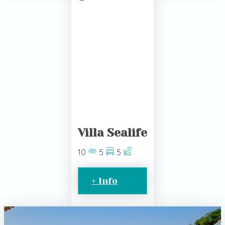
Villa Sealife
10
5
5
+ Info