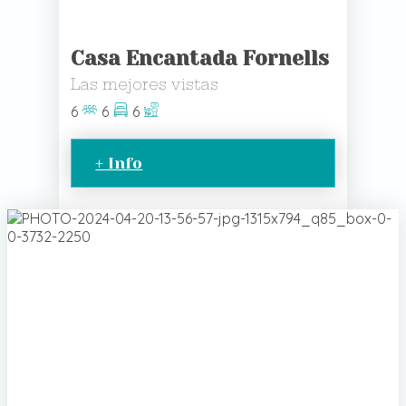
Casa Encantada Fornells
Las mejores vistas
6
6
6
+ Info