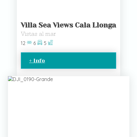
Villa Sea Views Cala Llonga
Vistas al mar
12
6
5
+ Info