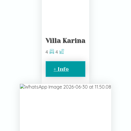
Villa Karina
4
4
+ Info