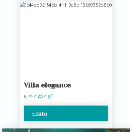
Villa elegance
9
4
4
+ Info