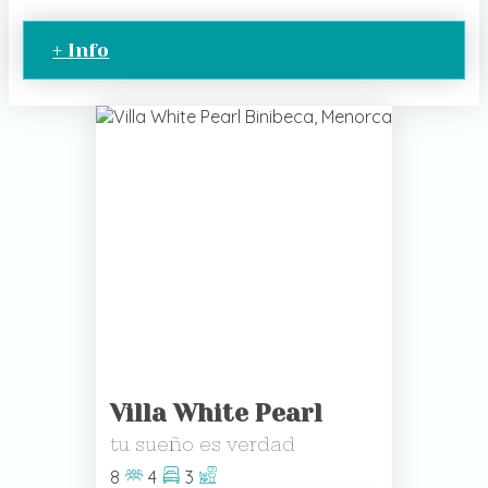
+ Info
Villa White Pearl
tu sueño es verdad
8
4
3