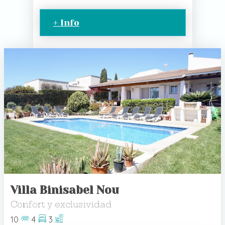
+ Info
Villa Binisabel Nou
Confort y exclusividad
10
4
3