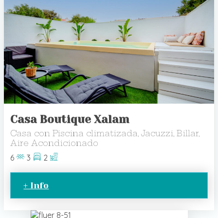
Casa Boutique Xalam
Casa con Piscina climatizada, Jacuzzi, Billar,
Aire Acondicionado
6
3
2
+ Info