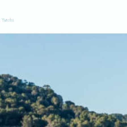
Home
Villas
Barcos
Venta
Ge
Villas
Barcos