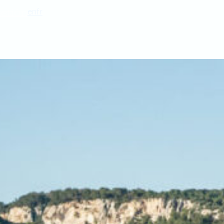
stión
en
fr